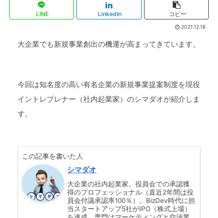
LINE
LinkedIn
コピー
2021.12.18
大企業でも新規事業創出の機運が高まってきています。
今回は知名度の高い有名企業の新規事業提案制度を現役
イントレプレナー（社内起業家）のシマダオが紹介しま
す。
この記事を書いた人
シマダオ
大企業の社内起業家。役員会での承認獲
得のプロフェッショナル（直近2年間は役
員会付議承認率100％）。BizDev時代に担
当スタートアップ5社がIPO（株式上場）
を達成。専門はマーケティングと交渉業