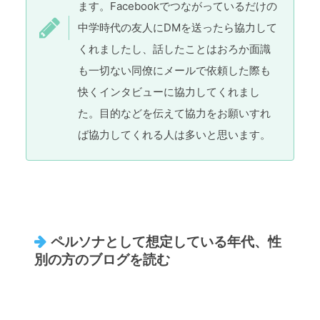
ます。Facebookでつながっているだけの
中学時代の友人にDMを送ったら協力して
くれましたし、話したことはおろか面識
も一切ない同僚にメールで依頼した際も
快くインタビューに協力してくれまし
た。目的などを伝えて協力をお願いすれ
ば協力してくれる人は多いと思います。
ペルソナとして想定している年代、性
別の方のブログを読む