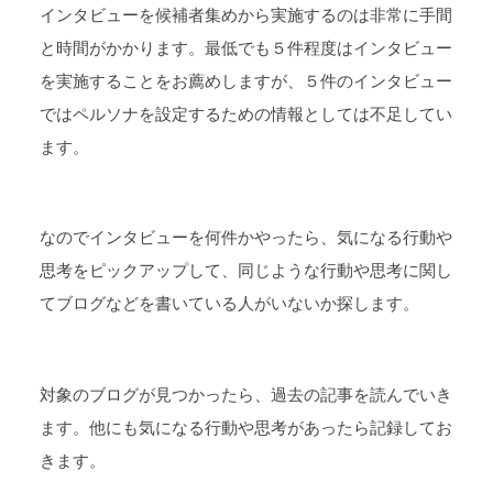
インタビューを候補者集めから実施するのは非常に手間
と時間がかかります。最低でも５件程度はインタビュー
を実施することをお薦めしますが、５件のインタビュー
ではペルソナを設定するための情報としては不足してい
ます。
なのでインタビューを何件かやったら、気になる行動や
思考をピックアップして、同じような行動や思考に関し
てブログなどを書いている人がいないか探します。
対象のブログが見つかったら、過去の記事を読んでいき
ます。他にも気になる行動や思考があったら記録してお
きます。