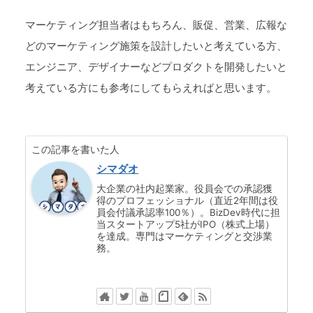
マーケティング担当者はもちろん、販促、営業、広報な
どのマーケティング施策を設計したいと考えている方、
エンジニア、デザイナーなどプロダクトを開発したいと
考えている方にも参考にしてもらえればと思います。
この記事を書いた人
シマダオ
大企業の社内起業家。役員会での承認獲
得のプロフェッショナル（直近2年間は役
員会付議承認率100％）。BizDev時代に担
当スタートアップ5社がIPO（株式上場）
を達成。専門はマーケティングと交渉業
務。