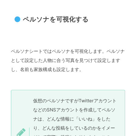
ペルソナを可視化する
ペルソナシートではペルソナを可視化します。ペルソナ
として設定した人物に合う写真を見つけて設定します
し、名前も家族構成も設定します。
仮想のペルソナですがTwitterアカウント
などのSNSアカウントを作成してペルソ
ナは、どんな情報に「いいね」をした
り、どんな投稿をしているのかをイメー