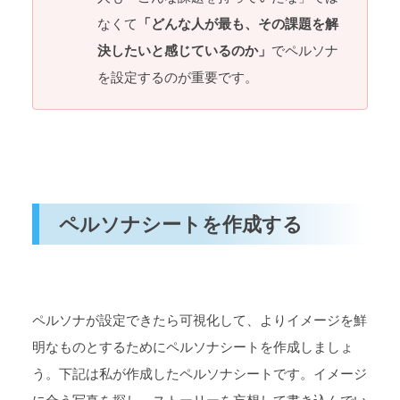
なくて
「どんな人が最も、その課題を解
決したいと感じているのか」
でペルソナ
を設定するのが重要です。
ペルソナシートを作成する
ペルソナが設定できたら可視化して、よりイメージを鮮
明なものとするためにペルソナシートを作成しましょ
う。下記は私が作成したペルソナシートです。イメージ