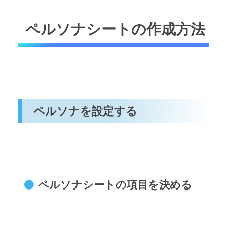
ペルソナシートの作成方法
ペルソナを設定する
ペルソナシートの項目を決める