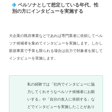
ペルソナとして想定している年代、性
別の方にインタビューを実施する
大企業の既存事業などであれば専門業者に依頼してペル
ソナ候補者を集めてインタビューを実施します。しかし
新規事業で予算も限られる場合は自力で対象者を探して
インタビューを実施します。
私の経験では「社内でインタビューに協
力してくれそうなペルソナ候補者にお願
いする」や「自分の友人に依頼する」な
どでインタビューを実施したことがあり