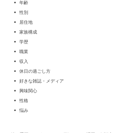
年齢
性別
居住地
家族構成
学歴
職業
収入
休日の過ごし方
好きな雑誌・メディア
興味関心
性格
悩み