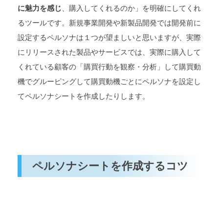
に魅力を感じ
、購入してくれるのか」を明確にしてくれ
るツールです。新規事業開発や新製品開発では開発前に
設定するペルソナは１つが望ましいと思いますが、実際
にリリースされた製品やサービスでは、実際に購入して
くれている顧客の「購買行動を観察・分析」して購買動
機でグルーピングして購買動機ごとにペルソナを設定し
てペルソナシートを作成したりします。
ペルソナシートを作成するコツ