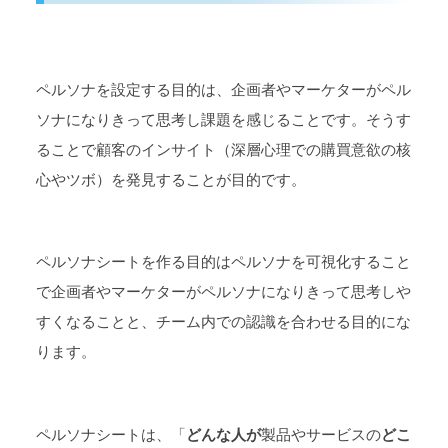
ペルソナを設定する目的は、企画者やマーケターがペル
ソナになりきって思考し課題を感じることです。そうす
ることで顧客のインサイト（深層心理での購買意欲の核
心やツボ）を発見することが目的です。
ペルソナシートを作る目的はペルソナを可視化すること
で企画者やマーケターがペルソナになりきって思考しや
すくなることと、チーム内での認識を合わせる目的にな
ります。
ペルソナシートは、「
どんな人が
製品やサービスの
どこ