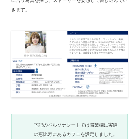
に合う写真を探し、ストーリーを妄想して書き込んでい
きます。
下記のペルソナシートでは職業欄に実際
の恵比寿にあるカフェを設定しました。