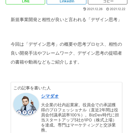
LINE
LinkedIn
コピー
2021.12.26
2021.12.22
新規事業開発と相性が良いと言われる「デザイン思考」
今回は「デザイン思考」の概要や思考プロセス、相性の
良い開発手法やフレームワーク、デザイン思考の提唱者
の書籍や動画などもご紹介します。
この記事を書いた人
シマダオ
大企業の社内起業家。役員会での承認獲
得のプロフェッショナル（直近2年間は役
員会付議承認率100％）。BizDev時代に担
当スタートアップ5社がIPO（株式上場）
を達成。専門はマーケティングと交渉業
務。