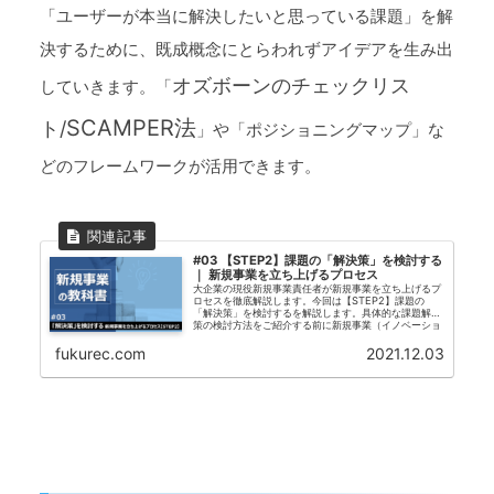
「ユーザーが本当に解決したいと思っている課題」を解
決するために、既成概念にとらわれずアイデアを生み出
オズボーンのチェックリス
していきます。「
SCAMPER法
ト/
」や「ポジショニングマップ」な
どのフレームワークが活用できます。
#03 【STEP2】課題の「解決策」を検討する
｜ 新規事業を立ち上げるプロセス
大企業の現役新規事業責任者が新規事業を立ち上げるプ
ロセスを徹底解説します。今回は【STEP2】課題の
「解決策」を検討するを解説します。具体的な課題解決
策の検討方法をご紹介する前に新規事業（イノベーショ
ン）での課題解決策を分類してみました。新規事業には
大別すると「代替価値提供型」と「価値創出型」の２つ
fukurec.com
2021.12.03
があると考えています。さらに「代替価値提供型」は
「機能向上型」と「対象絞込型」に整理することができ
ると思います。課題に対して、どのような視点で解決策
を検討するかの参考にしてもらえればと思います。